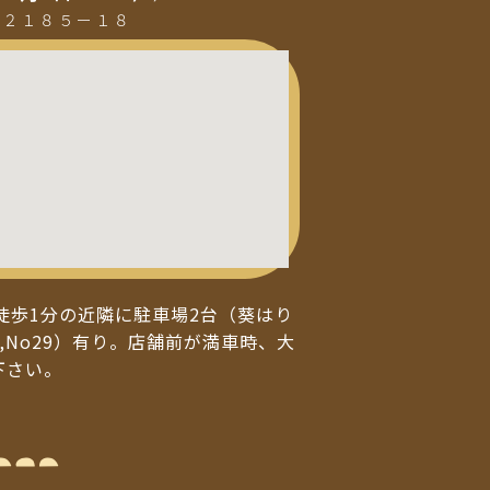
町２１８５ー１８
徒歩1分の近隣に駐車場2台（葵はり
,No29）有り。店舗前が満車時、大
下さい。