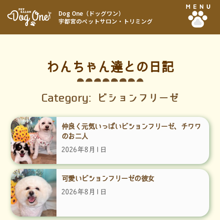
MENU
Dog One（ドッグワン）
宇都宮のペットサロン・トリミング
わんちゃん達との日記
Category: ビションフリーゼ
仲良く元気いっぱいビションフリーゼ、チワワ
のお二人
2026年8月1日
可愛いビションフリーゼの彼女
2026年8月1日