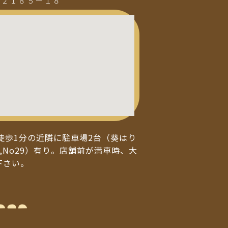
町２１８５ー１８
徒歩1分の近隣に駐車場2台（葵はり
,No29）有り。店舗前が満車時、大
下さい。