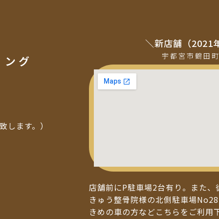
＼新店舗（2021
宇都宮市鶴田
ミング
い致します。）
店舗前にP駐車場2台有り。また、
きゅう整骨院様の北側駐車場No28
きめの車の方などこちらをご利用