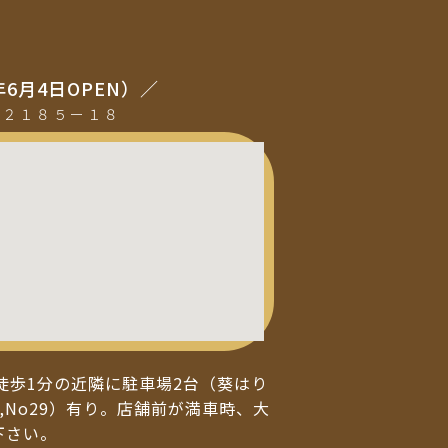
年6月4日OPEN）／
町２１８５ー１８
徒歩1分の近隣に駐車場2台（葵はり
,No29）有り。店舗前が満車時、大
下さい。