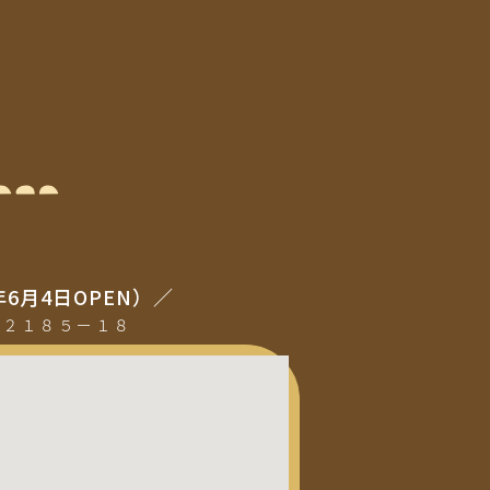
年6月4日OPEN）／
町２１８５ー１８