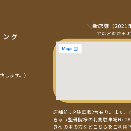
＼新店舗（2021
宇都宮市鶴田
ミング
い致します。）
店舗前にP駐車場2台有り。また、
きゅう整骨院様の北側駐車場No28
きめの車の方などこちらをご利用