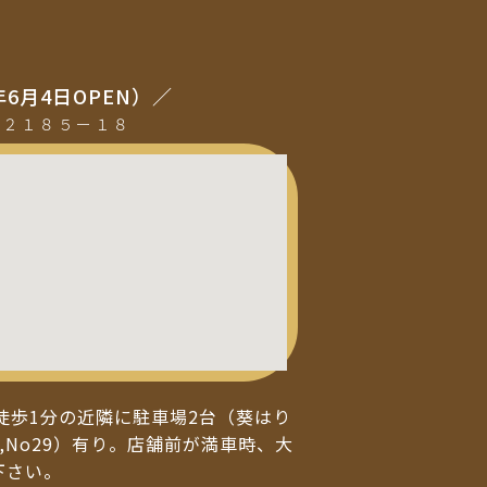
年6月4日OPEN）／
町２１８５ー１８
徒歩1分の近隣に駐車場2台（葵はり
,No29）有り。店舗前が満車時、大
下さい。