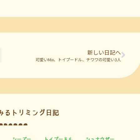
新しい日記へ
可愛いMix、トイプードル、チワワの可愛い3人
みるトリミング日記
シーズー
トイプードル
シュナウザー