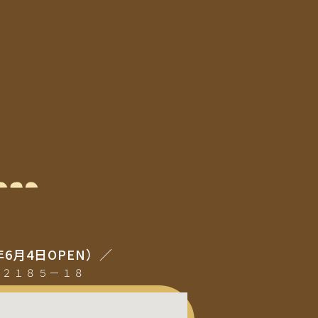
年6月4日OPEN）／
町２１８５ー１８