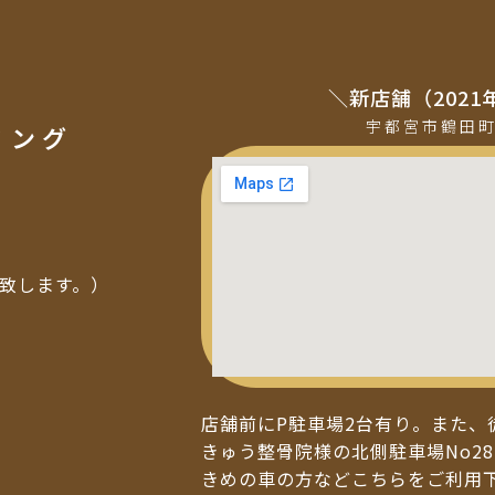
＼新店舗（2021
宇都宮市鶴田
ミング
い致します。）
店舗前にP駐車場2台有り。また、
きゅう整骨院様の北側駐車場No28
きめの車の方などこちらをご利用