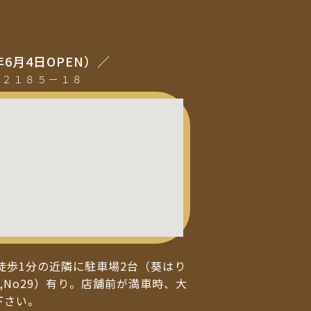
年6月4日OPEN）／
町２１８５ー１８
徒歩1分の近隣に駐車場2台（葵はり
,No29）有り。店舗前が満車時、大
下さい。