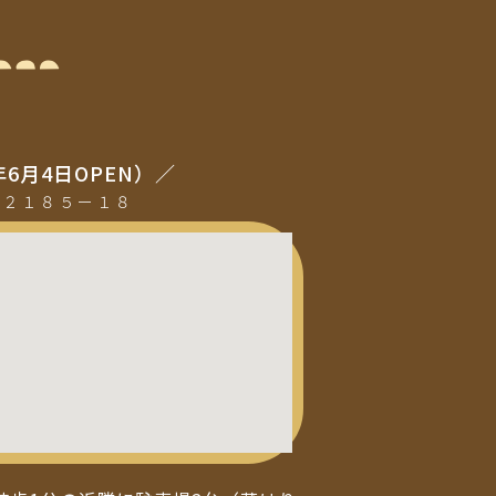
年6月4日OPEN）／
町２１８５ー１８