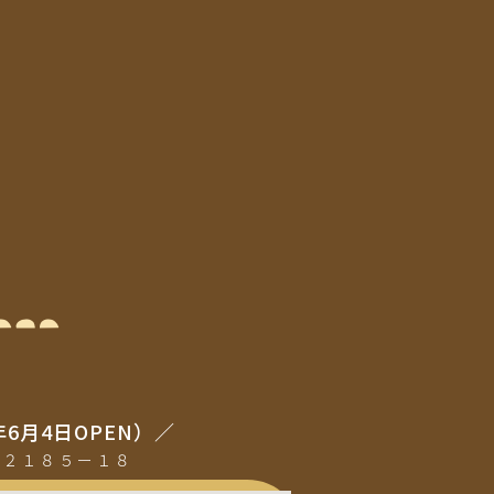
年6月4日OPEN）／
町２１８５ー１８