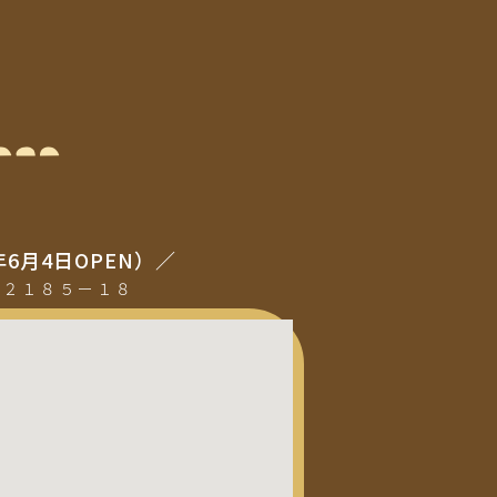
年6月4日OPEN）／
町２１８５ー１８