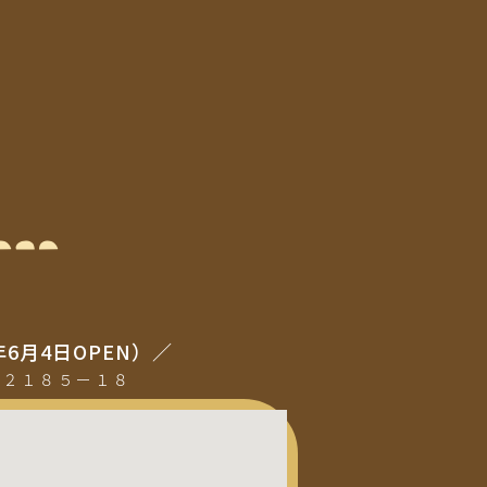
年6月4日OPEN）／
町２１８５ー１８