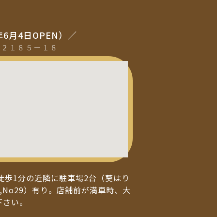
年6月4日OPEN）／
町２１８５ー１８
徒歩1分の近隣に駐車場2台（葵はり
,No29）有り。店舗前が満車時、大
下さい。