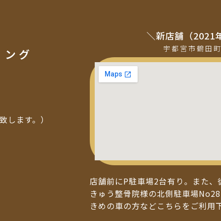
＼新店舗（2021
宇都宮市鶴田
ミング
い致します。）
店舗前にP駐車場2台有り。また、
きゅう整骨院様の北側駐車場No28
きめの車の方などこちらをご利用